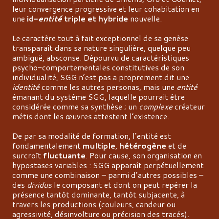
leur convergence progressive et leur cohabitation en
une
id-
entité
triple et hybride
nouvelle.
Le caractère tout à fait exceptionnel de sa genèse
transparaît dans sa nature singulière, quelque peu
ambiguë, absconse. Dépourvu de caractéristiques
psycho-comportementales constitutives de son
individualité, SGG n’est pas a proprement dit une
identité
comme les autres personas, mais une
entité
émanant du système SGG, laquelle pourrait être
considérée comme sa synthèse ; un
complexe
créateur
métis dont les œuvres attestent l’existence.
De par sa modalité de formation, l’entité est
fondamentalement
multiple
,
hétérogène
et de
surcroît
fluctuante
. Pour cause, son organisation en
hypostases variables : SGG apparaît perpétuellement
comme une combinaison – parmi d’autres possibles –
des
dividus
le composant et dont on peut repérer la
présence tantôt dominante, tantôt subjacente, à
travers les productions (couleurs, candeur ou
agressivité, désinvolture ou précision des tracés).