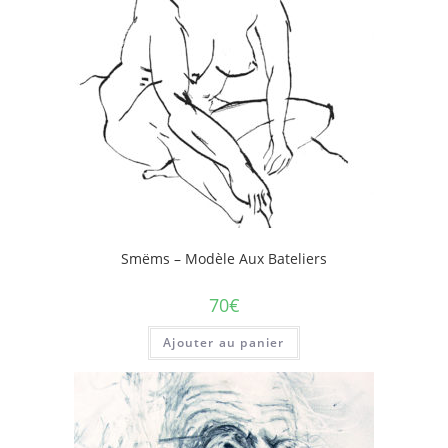
Smëms – Modèle Aux Bateliers
70
€
Ajouter au panier