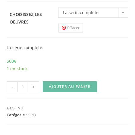
La série complète
CHOISISSEZ LES
OEUVRES
Effacer
La série complète.
500
€
1 en stock
-
+
AJOUTER AU PANIER
UGS :
ND
Catégorie :
GRO